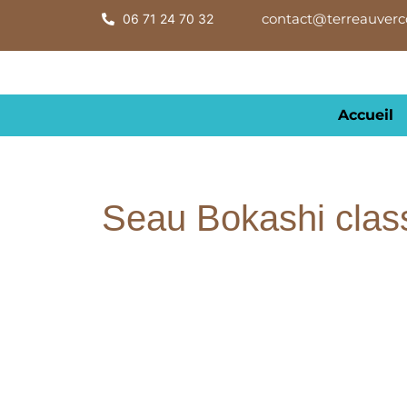
contact@terreauverco
06 71 24 70 32
Accueil
Seau Bokashi clas