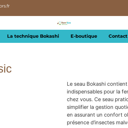
rs.f
r
La technique Bokashi
E-boutique
Contact
sic
Le seau Bokashi contient
indispensables pour la f
chez vous. Ce seau prati
simplifier la gestion quo
en assurant un confort ol
présence d’insectes mal