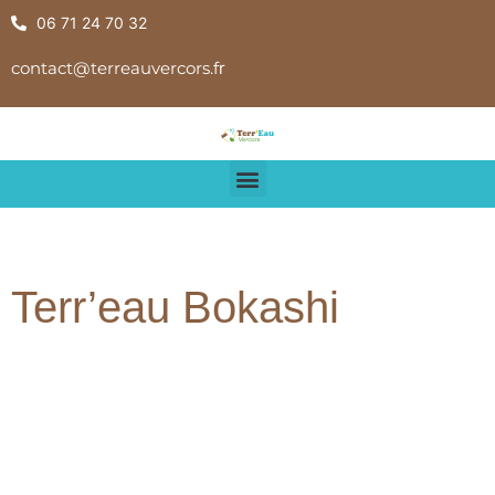
06 71 24 70 32
contact@terreauvercors.f
r
Terr’eau Bokashi